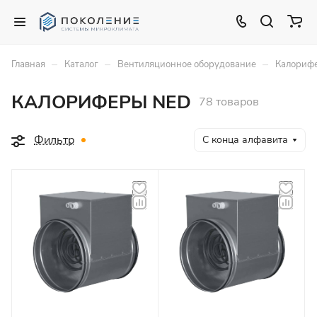
–
–
–
Главная
Каталог
Вентиляционное оборудование
Калорифе
КАЛОРИФЕРЫ NED
78 товаров
Фильтр
С конца алфавита