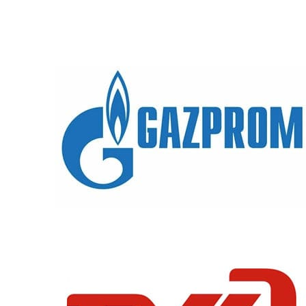
Монтаж электрического
кабеля с материалами
м.п.
600
3х2,5
Монтаж электрического
кабеля с материалами
м.п.
500
5х1,5
Монтаж электрического
кабеля с материалами
м.п.
700
5х2,5
Гофрапод питающий
м.п.
150
кабель с монтажом
ПУСКО-НАЛАДОЧНЫЕ РАБОТЫ СИСТЕМЫ