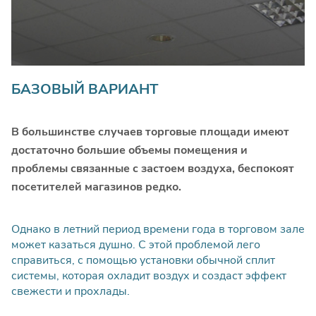
Монтажвоздушного
фильтра типоразмером от
шт
7300
600х300мм
МОНТАЖ КАЛОРИФЕРА ЭЛЕКТРИЧЕСКОГО
БАЗОВЫЙ ВАРИАНТ
Монтаж калорифера
В большинстве случаев торговые площади имеют
электрического для
шт
4600
достаточно большие объемы помещения и
круглого сечения ∅100-
проблемы связанные с застоем воздуха, беспокоят
315 мм
посетителей магазинов редко.
Монтаж калорифера
Однако в летний период времени года в торговом зале
электрического
шт
5300
может казаться душно. С этой проблемой лего
типоразмером от
справиться, с помощью установки обычной сплит
400х200мм
системы, которая охладит воздух и создаст эффект
свежести и прохлады.
Монтаж калорифера