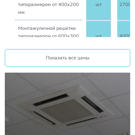
типоразмером от 400х200
шт
2700
мм
Монтажуличной решетки
типоразмером от 600х300
шт
4000
мм
МОНТАЖ ВОЗДУШНОГО ФИЛЬТРА
Монтаж воздушного
фильтра для круглого
шт
3000
сечения ∅100-315 мм
Монтажвоздушного
фильтра типоразмером от
шт
5300
400х200 мм