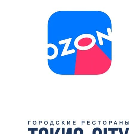
Монтаж глушителя,
типоразмером от
шт
11600
1000х500 мм
МОНТАЖ ВОЗДУХОРАСПРЕДЕЛИТЕЛЬНЫХ
УСТРОЙСТВ
Монтаж диффузора при
-
1000
открытом монтаже
Монтаж диффузора с
врезанием в подвесной
-
1300
потолок или стену
Монтаж решетки при
-
1100
открытом монтаже