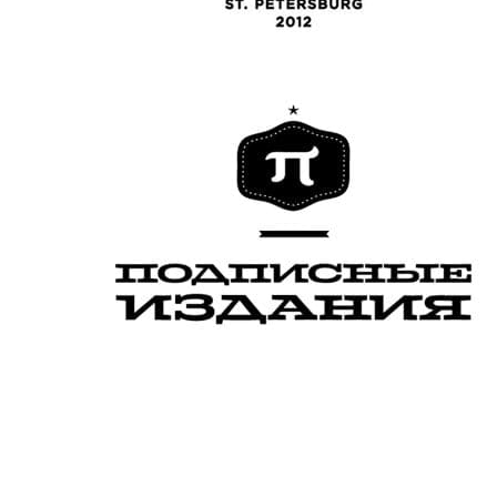
МОНТАЖ ВЕНТИЛЯТОРА
Монтаж вентилятора для
круглого сечения ∅100-
шт
6700
315 мм
Монтаж вентилятора
канального,
шт
9900
типоразмером от
400х200мм
Монтаж вентилятора
канального,
шт
12000
типоразмером от
500х300мм