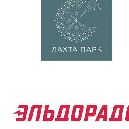
установок
шт
30000
производительностью от 1
500 до 3 000 м³/ч.
Монтаж приточных
установок
шт
48000
производительностью от 3
500 до 5 000 м³/ч.
Монтаж приточных
установок
шт
60000
производительностью
свыше 5 500 м³/ч.
МОНТАЖ ПРИТОЧНО-ВЫТЯЖНЫХ УСТАНОВОК
Монтаж приточно-