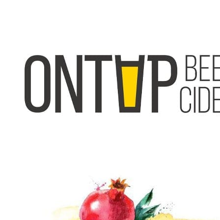
прямоугольного сечения
МОНТАЖ ИЗОЛЯЦИИ
Монтаж теплоизоляции
воздуховода включая
-
2400
материалы за м2
Монтаж МБОР
огнезащитной изоляции
-
1500
воздуховодов
Монтаж Роквулл
огнезащитной изоляции
-
3000
воздуховодов
МОНТАЖ АВТОМАТИКИ УПРАВЛЕНИЯ ВЕНТИЛЯЦ