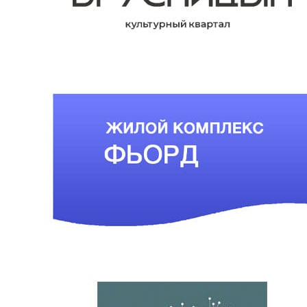
35 кг
Установка вентилятора на
шт
3800
пружинные опоры
Подключение
вентилятора к сети
шт
1100
электропитания
МОНТАЖ ПРИТОЧНЫХ УСТАНОВОК
Монтаж приточных
установок
шт
24000
производительностью до
1 000 м³/ч.
Монтаж приточных