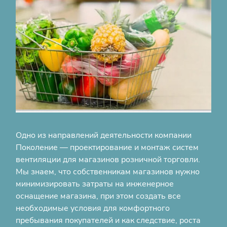
Одно из направлений деятельности компании
Поколение — проектирование и монтаж систем
вентиляции для магазинов розничной торговли.
Мы знаем, что собственникам магазинов нужно
минимизировать затраты на инженерное
оснащение магазина, при этом создать все
необходимые условия для комфортного
пребывания покупателей и как следствие, роста