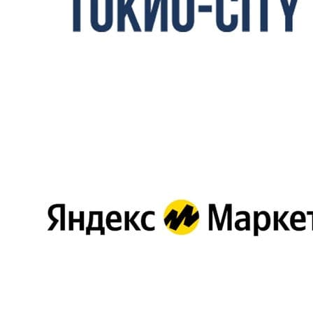
Монтаж решетки с
врезанием в подвесной
-
1650
потолок или стену
МОНТАЖ ВОЗДУХОВОДОВ И ФАСОННЫХ
ЭЛЕМЕНТОВ
Монтаж гибкого
воздуховода круглого
м.п.
900
сечения ∅100-315 мм
Монтаж воздуховода
круглого сечения∅100-
м.п.
1800
315 мм
Монтаж воздуховода или
фасонного элемента,
м2
2000