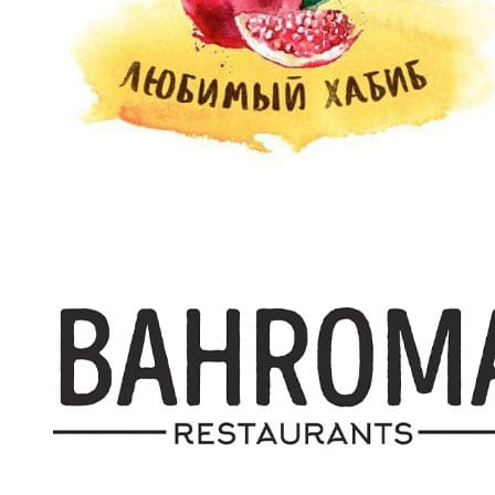
Монтаж частотного или
семисторного регулятора
шт
2700
скорости
Монтаж ЩУВ с
шт
66000
подключением
Монтаж регулятора
шт
7800
температуры
Монтаж датчиков,
температуры и давления
шт
100
воздуха
Монтаж электрического
кабеля с материалами
м.п.
400
3х1,5