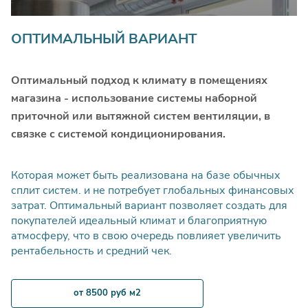
Монтаж термостата
шт
1100
ОПТИМАЛЬНЫЙ ВАРИАНТ
Подключение испарителя
шт
2700
Оптимальный подход к климату в помещениях
МОНТАЖ СМЕСИТЕЛЬНОГО УЗЛА ВОДЯНОГО
магазина - использование системы наборной
КАЛОРИФЕРА
приточной или вытяжной систем вентиляции, в
связке с системой кондиционирования.
установка смесительного
шт
2000
узла в сборе
Которая может быть реализована на базе обычных
сплит систем. и не потребует глобальных финансовых
Монтаж одного из
затрат. Оптимальный вариант позволяет создать для
элементов смесительного
покупателей идеальный климат и благоприятную
шт
1500
атмосферу, что в свою очередь повлияет увеличить
узла (насоса, клапана и
рентабельность и средний чек.
т.д.)
МОНТАЖ РЕКУПЕРАТОРА
от 8500 руб м2