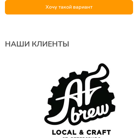
Хочу такой вариант
Монтаж рекуператора
пластинчатого
шт
6800
типоразмером от
400х200мм
НАШИ КЛИЕНТЫ
Монтаж рекуператора
пластинчатого
шт
7600
типоразмером до
500х300мм
Монтаж рекуператора
пластинчатого
шт
8600
типоразмером от
600х300мм
Монтаж рекуператора
шт
25000
роторного