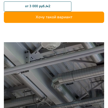
электрического
шт
6800
от 3 000 руб./м2
типоразмером от
500х300мм
Хочу такой вариант
Монтаж калорифера
электрического
шт
8600
типоразмером от
600х300мм
Отключение
электрических тэнов
шт
700
калорифера
Подключение
электрического
шт
2400
калорифера