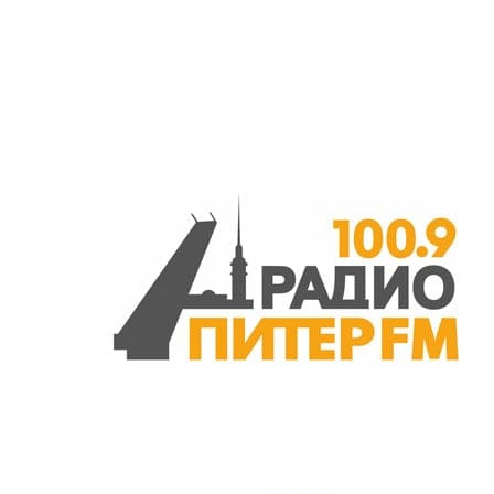
вытяжной установки
шт
29000
производительностью до
1 000 м³/ч
Монтаж приточно-
вытяжной установки
шт
36000
производительностью до
3 000 м³/ч
Монтаж приточно-
вытяжной установки
шт
56000
производительностью до
5 000 м³/ч
Монтаж приточно-
вытяжной установки
шт
70000
производительностью