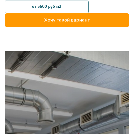
600х300мм
от 5500 руб м2
Монтаж термостата
шт
1100
Хочу такой вариант
МОНТАЖ ИСПАРИТЕЛЯ СИСТЕМЫ ОХЛАЖДЕНИЯ
Монтаж испарителя
типоразмером от
шт
5600
400х200мм
Монтаж испарителя
типоразмером от
шт
6800
500х300мм
Монтаж
испарителятипоразмером
шт
8600
от 600х300мм