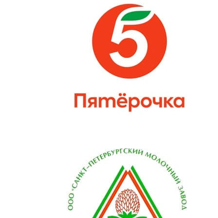
свыше 5 500 м³/ч.
Подключение установки к
шт
2000
сети электропитания 220В
Подключение установки к
шт
3000
сети электропитания 380В
МОНТАЖ ГЛУШИТЕЛЯ
Монтаж глушителя,
круглого сечения ∅100-
шт
5600
315 мм
Монтаж глушителя,
типоразмером от 400х200
шт
6800
мм