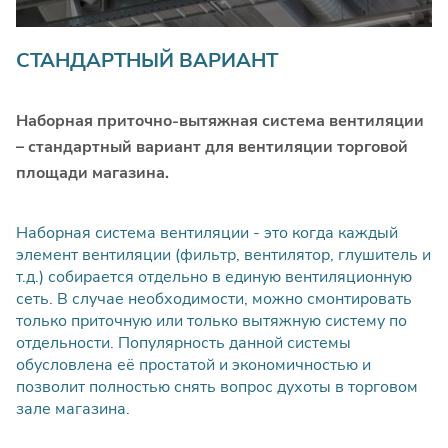
МОНТАЖ ВОДЯНОГО КАЛОРИФЕРА
СТАНДАРТНЫЙ ВАРИАНТ
Монтаж водяного
калорифера для круглого
шт
4600
сечения ∅100-315 мм
Наборная приточно-вытяжная система вентиляции
– стандартный вариант для вентиляции торговой
Монтаж водяного
площади магазина.
калорифератипоразмером
шт
5300
от 400х200мм
Наборная система вентиляции - это когда каждый
элемент вентиляции (фильтр, вентилятор, глушитель и
Монтаж водяного
т.д.) собирается отдельно в единую вентиляционную
калорифератипоразмером
шт
6800
сеть. В случае необходимости, можно смонтировать
только приточную или только вытяжную систему по
от 500х300мм
отдельности. Популярность данной системы
обусловлена её простатой и экономичностью и
Монтаж водяного
позволит полностью снять вопрос духоты в торговом
калорифера
зале магазина.
шт
8600
типоразмером от